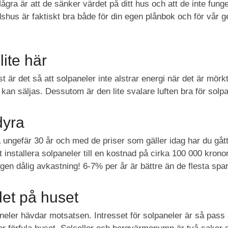
ra är att de sänker värdet på ditt hus och att de inte funger
tidshus är faktiskt bra både för din egen plånbok och för vår
lite här
sst är det så att solpaneler inte alstrar energi när det är mö
 kan säljas. Dessutom är den lite svalare luften bra för solp
dyra
 ungefär 30 år och med de priser som gäller idag har du gått
 installera solpaneler till en kostnad på cirka 100 000 kron
gen dålig avkastning! 6-7% per år är bättre än de flesta spa
det på huset
ler hävdar motsatsen. Intresset för solpaneler är så pass 