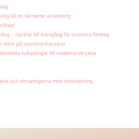
rdag
steg till en skinande avslutning
killnad
ling – nycklar till framgång för svenska företag
n twist på svenska klassiker
ditionella tvåhjulingar till moderna elcyklar
åket och utmaningarna med översättning