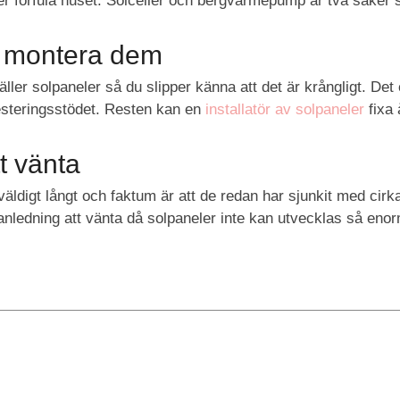
ller förfula huset. Solceller och bergvärmepump är två saker s
tt montera dem
äller solpaneler så du slipper känna att det är krångligt. Det
esteringsstödet. Resten kan en
installatör av solpaneler
fixa 
tt vänta
äldigt långt och faktum är att de redan har sjunkit med cirk
 anledning att vänta då solpaneler inte kan utvecklas så eno