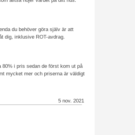
om alltså höjer värdet på ditt hus.
 enda du behöver göra själv är att
åt dig, inklusive ROT-avdrag.
a 80% i pris sedan de först kom ut på
rmt mycket mer och priserna är väldigt
5 nov. 2021