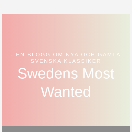
- EN BLOGG OM NYA OCH GAMLA
SVENSKA KLASSIKER
Swedens Most
Wanted