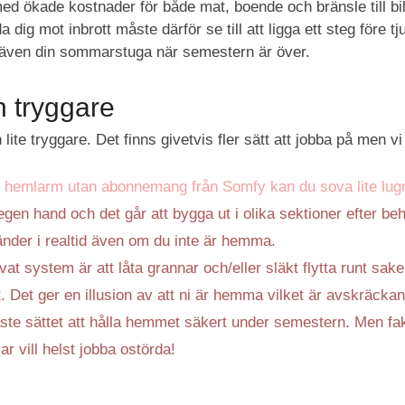
ed ökade kostnader för både mat, boende och bränsle till bil
a dig mot inbrott måste därför se till att ligga ett steg före 
 även din sommarstuga när semestern är över.
n tryggare
en lite tryggare. Det finns givetvis fler sätt att jobba på men 
t hemlarm utan abonnemang från Somfy kan du sova lite lug
egen hand och det går att bygga ut i olika sektioner efter be
nder i realtid även om du inte är hemma.
vat system är att låta grannar och/eller släkt flytta runt sak
. Det ger en illusion av att ni är hemma vilket är avskräcka
ste sättet att hålla hemmet säkert under semestern. Men faktu
ar vill helst jobba ostörda!