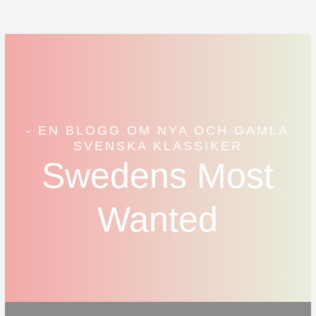
- EN BLOGG OM NYA OCH GAMLA
SVENSKA KLASSIKER
Swedens Most
Wanted