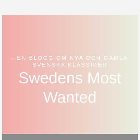
- EN BLOGG OM NYA OCH GAMLA
SVENSKA KLASSIKER
Swedens Most
Wanted